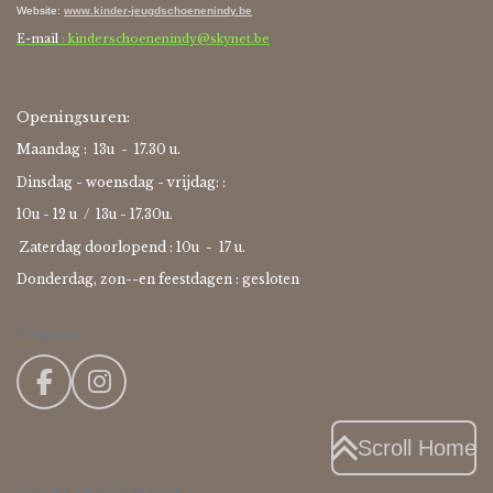
Website
:
www.kinder-jeugdschoenenindy.be
E-mail
: kinderschoenenindy@skynet.be
Openingsuren:
Maandag : 13u - 17.30 u.
Dinsdag - woensdag - vrijdag: :
10u - 12 u / 13u - 17.30u.
Zaterdag doorlopend : 10u -
17 u.
Donderdag, zon--en feestdagen : gesloten
Volg ons ....
F
I
a
n
c
s
Scroll Home
e
t