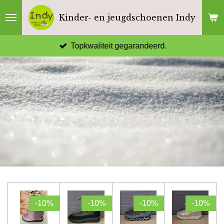
Ga
Kinder- en jeugdschoenen Indy
direct
naar
Topkwaliteit gegarandeerd.
de
hoofdinhoud
-10%
-10%
-10%
-10%