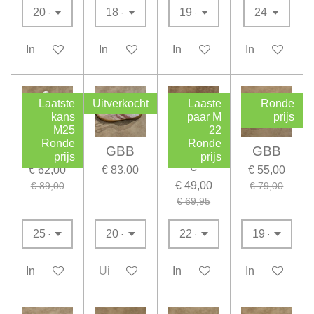
In winkelwagen
In winkelwagen
In winkelwagen
In winkelwag
Laatste
Uitverkocht
Laaste
Ronde
kans
paar M
prijs
M25
22
Ronde
Ronde
GBB
GBB
shoesm
GBB
prijs
prijs
e
€ 62,00
€ 83,00
€ 55,00
€ 49,00
€ 89,00
€ 79,00
€ 69,95
In winkelwagen
Uitverkocht
In winkelwagen
In winkelwag