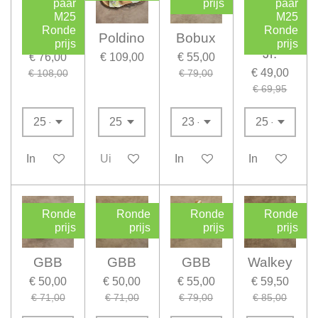
paar
prijs
paar
M25
M25
Ronde
Ronde
Poldino
Poldino
Bobux
Bunnies
prijs
prijs
Jr.
€ 76,00
€ 109,00
€ 55,00
€ 49,00
€ 108,00
€ 79,00
€ 69,95
In winkelwagen
Uitverkocht
In winkelwagen
In winkelwag
Ronde
Ronde
Ronde
Ronde
prijs
prijs
prijs
prijs
GBB
GBB
GBB
Walkey
€ 50,00
€ 50,00
€ 55,00
€ 59,50
€ 71,00
€ 71,00
€ 79,00
€ 85,00