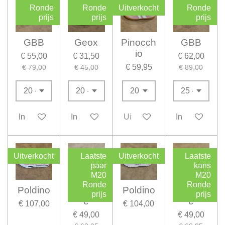
Ronde
Ronde
Uitverkocht
Ronde
prijs
prijs
prijs
GBB
Geox
Pinocch
GBB
io
€ 55,00
€ 31,50
€ 62,00
€ 59,95
€ 79,00
€ 45,00
€ 89,00
In winkelwagen
In winkelwagen
Uitverkocht
In winkelwag
Uitverkocht
Laatste
Uitverkocht
Laatste
paar
kans
M20
M20
Ronde
Ronde
Poldino
Shoesm
Poldino
Shoesm
prijs
prijs
e
e
€ 107,00
€ 104,00
€ 49,00
€ 49,00