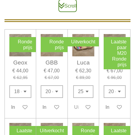
Scroll
Ronde
Ronde
Uitverkocht
Laatste
prijs
prijs
paar
M20
Ronde
Geox
GBB
Luca
Poldino
prijs
€ 44,00
€ 47,00
€ 62,30
€ 67,00
€ 62,95
€ 67,00
€ 89,00
€ 96,00
In winkelwagen
In winkelwagen
Uitverkocht
In winkelwag
Laatste
Uitverkocht
Ronde
Laatste