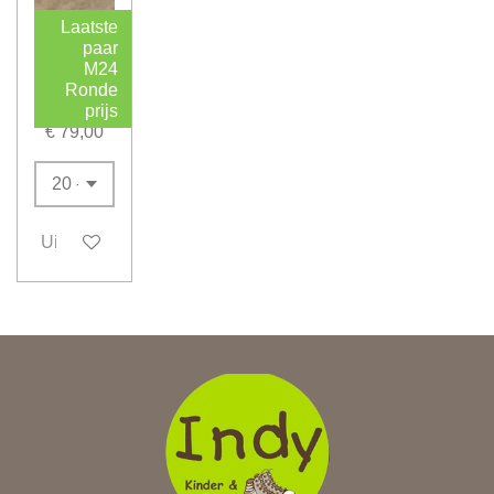
Laatste
paar
M24
Ronde
GBB
prijs
€ 79,00
Uitverkocht