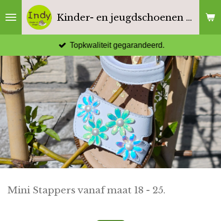
Ga
Kinder- en jeugdschoenen Indy
direct
naar
Topkwaliteit gegarandeerd.
de
hoofdinhoud
Mini Stappers vanaf maat 18 - 25.