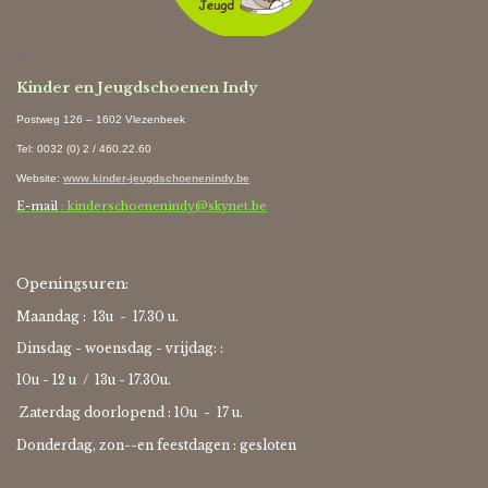
Ki
Kinder en Jeugdschoenen Indy
Postweg 126 – 1602 Vlezenbeek
Tel: 0032 (0) 2 / 460.22.60
Website
:
www.kinder-jeugdschoenenindy.be
E-mail
: kinderschoenenindy@skynet.be
Openingsuren:
Maandag : 13u - 17.30 u.
Dinsdag - woensdag - vrijdag: :
10u - 12 u / 13u - 17.30u.
Zaterdag doorlopend : 10u -
17 u.
Donderdag, zon--en feestdagen : gesloten