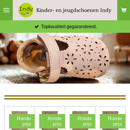
Ga
Kinder- en jeugdschoenen Indy
direct
naar
Topkwaliteit gegarandeerd.
de
hoofdinhoud
Ronde
Ronde
Ronde
Ronde
prijs
prijs
prijs
prijs