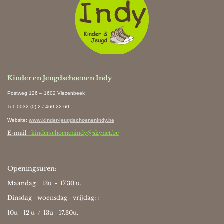
Ki
Kinder en Jeugdschoenen Indy
Postweg 126 – 1602 Vlezenbeek
Tel: 0032 (0) 2 / 460.22.60
Website
:
www.kinder-jeugdschoenenindy.be
E-mail
: kinderschoenenindy@skynet.be
Openingsuren:
Maandag : 13u - 17.30 u.
Dinsdag - woensdag - vrijdag: :
10u - 12 u / 13u - 17.30u.