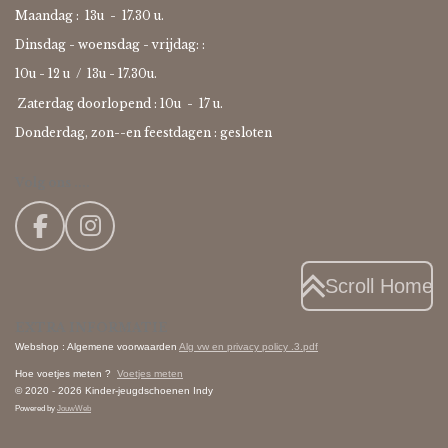
Maandag : 13u - 17.30 u.
Dinsdag - woensdag - vrijdag: :
10u - 12 u / 13u - 17.30u.
Zaterdag doorlopend : 10u -
17 u.
Donderdag, zon--en feestdagen : gesloten
Volg ons ....
F
I
a
n
c
s
Scroll Home
e
t
EXTRA INFORMATIE
b
a
Webshop : Algemene voorwaarden
Alg vw en privacy policy .3.pdf
o
g
Hoe voetjes meten ?
Voetjes meten
o
r
© 2020 - 2026 Kinder-jeugdschoenen Indy
k
a
Powered by
JouwWeb
m