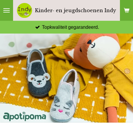
Ga
Kinder- en jeugdschoenen Indy
direct
naar
Topkwaliteit gegarandeerd.
de
hoofdinhoud