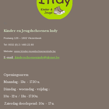
Ki
Kinder en Jeugdschoenen Indy
Postweg 126 – 1602 Vlezenbeek
Tel: 0032 (0) 2 / 460.22.60
Website
:
www.kinder-jeugdschoenenindy.be
E-mail
: kinderschoenenindy@skynet.be
Openingsuren:
Maandag : 13u - 17.30 u.
Dinsdag - woensdag - vrijdag: :
10u - 12 u / 13u - 17.30u.
Zaterdag doorlopend : 10u -
17 u.