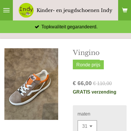
Ga
Kinder- en jeugdschoenen Indy
direct
naar
Topkwaliteit gegarandeerd.
de
hoofdinhoud
Vingino
Ronde prijs
€ 66,00
€ 110,00
GRATIS verzending
maten