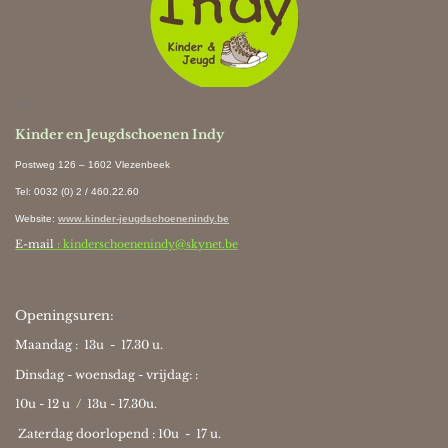
Ki
Kinder en Jeugdschoenen Indy
Postweg 126 – 1602 Vlezenbeek
Tel: 0032 (0) 2 / 460.22.60
Website
:
www.kinder-jeugdschoenenindy.be
E-mail
: kinderschoenenindy@skynet.be
Openingsuren:
Maandag : 13u - 17.30 u.
Dinsdag - woensdag - vrijdag: :
10u - 12 u / 13u - 17.30u.
Zaterdag doorlopend : 10u -
17 u.