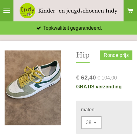
Ga
Kinder- en jeugdschoenen Indy
direct
naar
Topkwaliteit gegarandeerd.
de
hoofdinhoud
Hip
Ronde prijs
€ 62,40
€ 104,00
GRATIS verzending
maten