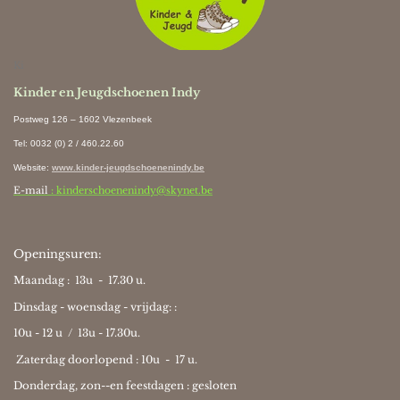
Ki
Kinder en Jeugdschoenen Indy
Postweg 126 – 1602 Vlezenbeek
Tel: 0032 (0) 2 / 460.22.60
Website
:
www.kinder-jeugdschoenenindy.be
E-mail
: kinderschoenenindy@skynet.be
Openingsuren:
Maandag : 13u - 17.30 u.
Dinsdag - woensdag - vrijdag: :
10u - 12 u / 13u - 17.30u.
Zaterdag doorlopend : 10u -
17 u.
Donderdag, zon--en feestdagen : gesloten