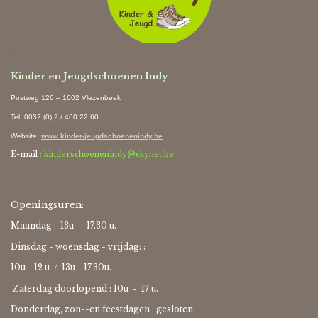
Ki
Kinder en Jeugdschoenen Indy
Postweg 126 – 1602 Vlezenbeek
Tel: 0032 (0) 2 / 460.22.60
Website
:
www.kinder-jeugdschoenenindy.be
E-mail
: kinderschoenenindy@skynet.be
Openingsuren:
Maandag : 13u - 17.30 u.
Dinsdag - woensdag - vrijdag: :
10u - 12 u / 13u - 17.30u.
Zaterdag doorlopend : 10u -
17 u.
Donderdag, zon--en feestdagen : gesloten