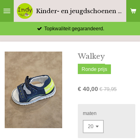
Ga
Kinder- en jeugdschoenen Indy
direct
naar
Topkwaliteit gegarandeerd.
de
hoofdinhoud
Walkey
Ronde prijs
€ 40,00
€ 79,95
maten