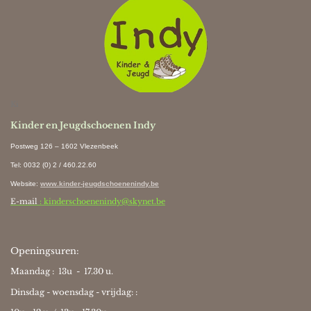
Ki
Kinder en Jeugdschoenen Indy
Postweg 126 – 1602 Vlezenbeek
Tel: 0032 (0) 2 / 460.22.60
Website
:
www.kinder-jeugdschoenenindy.be
E-mail
: kinderschoenenindy@skynet.be
Openingsuren:
Maandag : 13u - 17.30 u.
Dinsdag - woensdag - vrijdag: :