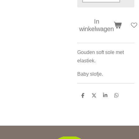
In
winkelwagen
Gouden soft sole met
elastiek.
Baby slofje.
D
D
S
D
e
e
h
e
l
e
a
l
e
l
r
e
n
e
n