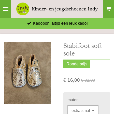
Ga
Kinder- en jeugdschoenen Indy
direct
naar
Kadobon, altijd een leuk kado!
de
hoofdinhoud
Stabifoot soft
sole
Ronde prijs
€ 16,00
€ 32,00
maten