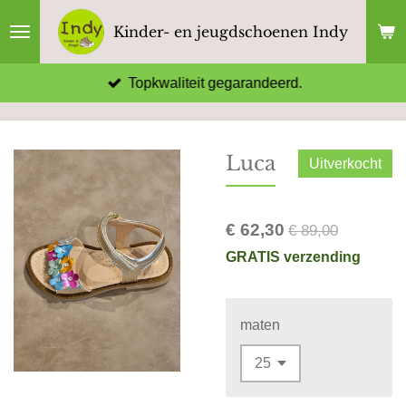
Ga
Kinder- en jeugdschoenen Indy
direct
naar
Topkwaliteit gegarandeerd.
de
hoofdinhoud
Luca
Uitverkocht
€ 62,30
€ 89,00
GRATIS verzending
maten