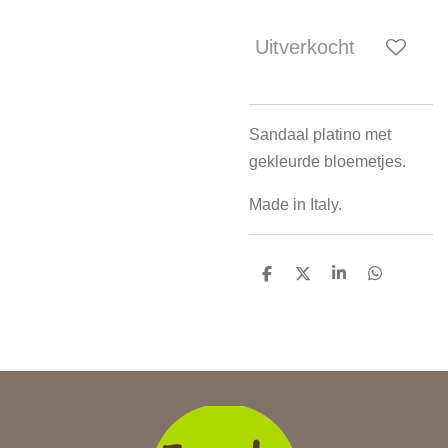
Uitverkocht
Sandaal platino met
gekleurde bloemetjes.
Made in Italy.
D
D
S
D
e
e
h
e
l
e
a
l
e
l
r
e
n
e
n