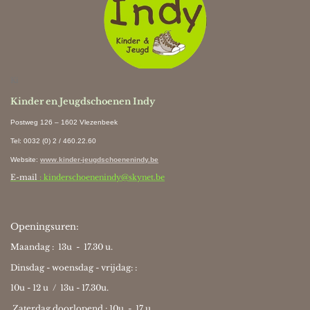
Ki
Kinder en Jeugdschoenen Indy
Postweg 126 – 1602 Vlezenbeek
Tel: 0032 (0) 2 / 460.22.60
Website
:
www.kinder-jeugdschoenenindy.be
E-mail
: kinderschoenenindy@skynet.be
Openingsuren:
Maandag : 13u - 17.30 u.
Dinsdag - woensdag - vrijdag: :
10u - 12 u / 13u - 17.30u.
Zaterdag doorlopend : 10u -
17 u.