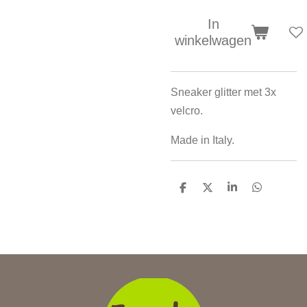
In
winkelwagen
Sneaker glitter met 3x
velcro.
Made in Italy.
D
D
S
D
e
e
h
e
l
e
a
l
e
l
r
e
n
e
n