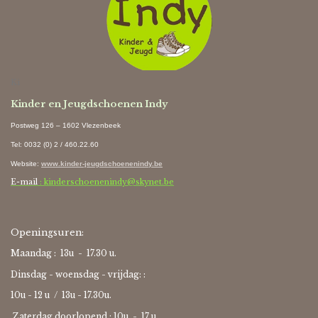
Ki
Kinder en Jeugdschoenen Indy
Postweg 126 – 1602 Vlezenbeek
Tel: 0032 (0) 2 / 460.22.60
Website
:
www.kinder-jeugdschoenenindy.be
E-mail
: kinderschoenenindy@skynet.be
Openingsuren:
Maandag : 13u - 17.30 u.
Dinsdag - woensdag - vrijdag: :
10u - 12 u / 13u - 17.30u.
Zaterdag doorlopend : 10u -
17 u.