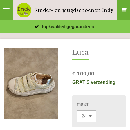
Ga
Kinder- en jeugdschoenen Indy
direct
naar
Topkwaliteit gegarandeerd.
de
hoofdinhoud
Luca
€ 100,00
GRATIS verzending
maten