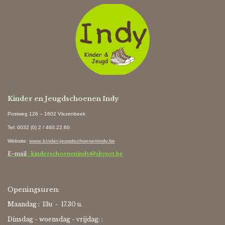
Ki
Kinder en Jeugdschoenen Indy
Postweg 126 – 1602 Vlezenbeek
Tel: 0032 (0) 2 / 460.22.60
Website
:
www.kinder-jeugdschoenenindy.be
E-mail
: kinderschoenenindy@skynet.be
Openingsuren:
Maandag : 13u - 17.30 u.
Dinsdag - woensdag - vrijdag: :