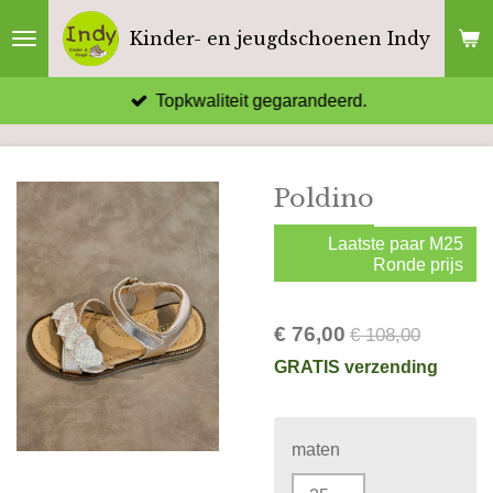
Ga
Kinder- en jeugdschoenen Indy
direct
naar
Topkwaliteit gegarandeerd.
de
hoofdinhoud
Poldino
Laatste paar M25
Ronde prijs
€ 76,00
€ 108,00
GRATIS verzending
maten