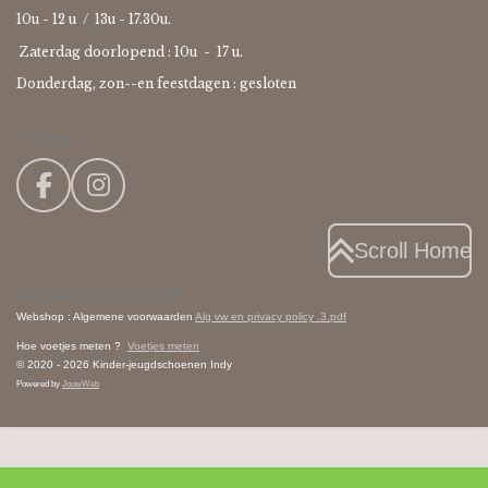
10u - 12 u / 13u - 17.30u.
Zaterdag doorlopend : 10u -
17 u.
Donderdag, zon--en feestdagen : gesloten
Volg ons ....
F
I
a
n
c
s
Scroll Home
e
t
EXTRA INFORMATIE
b
a
Webshop : Algemene voorwaarden
Alg vw en privacy policy .3.pdf
o
g
Hoe voetjes meten ?
Voetjes meten
o
r
© 2020 - 2026 Kinder-jeugdschoenen Indy
k
a
Powered by
JouwWeb
m