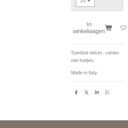
In
winkelwagen
Sandaal velcro , cameo
met hartjes.
Made in Italy.
D
D
S
D
e
e
h
e
l
e
a
l
e
l
r
e
n
e
n