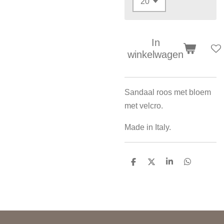
In
winkelwagen
Sandaal roos met bloem
met velcro.
Made in Italy.
D
D
S
D
e
e
h
e
l
e
a
l
e
l
r
e
n
e
n