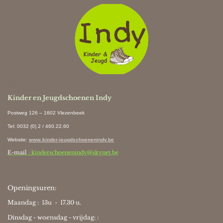
Ki
Kinder en Jeugdschoenen Indy
Postweg 126 – 1602 Vlezenbeek
Tel: 0032 (0) 2 / 460.22.60
Website
:
www.kinder-jeugdschoenenindy.be
E-mail
: kinderschoenenindy@skynet.be
Openingsuren:
Maandag : 13u - 17.30 u.
Dinsdag - woensdag - vrijdag: :