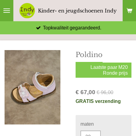
Ga
Kinder- en jeugdschoenen Indy
direct
naar
Topkwaliteit gegarandeerd.
de
hoofdinhoud
Poldino
Laatste paar M20
Ronde prijs
€ 67,00
€ 96,00
GRATIS verzending
maten