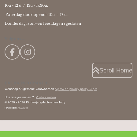
10u - 12 u / 13u - 17.30u.
Zaterdag doorlopend : 10u -
17 u.
Donderdag, zon--en feestdagen : gesloten
Volg ons ....
F
I
a
n
c
s
Scroll Home
e
t
EXTRA INFORMATIE
b
a
Webshop : Algemene voorwaarden
Alg vw en privacy policy .3.pdf
o
g
Hoe voetjes meten ?
Voetjes meten
o
r
© 2020 - 2026 Kinder-jeugdschoenen Indy
k
a
Powered by
JouwWeb
m