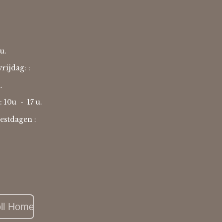
u.
rijdag: :
u.
: 10u -
17 u.
estdagen :
oll Home