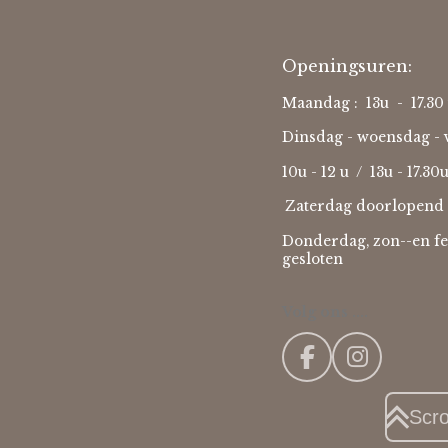
Openingsuren:
Maandag : 13u - 17.30 
Dinsdag - woensdag - v
10u - 12 u / 13u - 17.30
Zaterdag doorlopend 
Donderdag, zon--en fe
gesloten
Volg ons ....
F
I
a
n
c
s
Scr
e
t