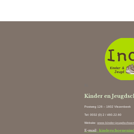
Ki
Kinder en Jeugds
Postweg 126 – 1602 Vlezenbeek
Tel: 0032 (0) 2 / 460.22.60
Website
:
www.kinder-jeugdschoen
E-mail
: kinderschoenenin