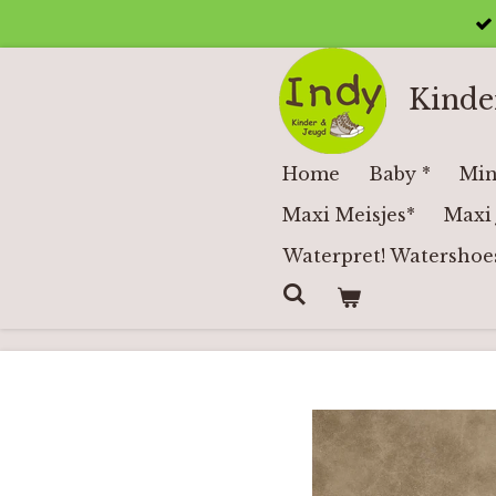
Ga
direct
naar
Kinde
de
hoofdinhoud
Home
Baby *
Min
Maxi Meisjes*
Maxi 
Waterpret! Watershoe