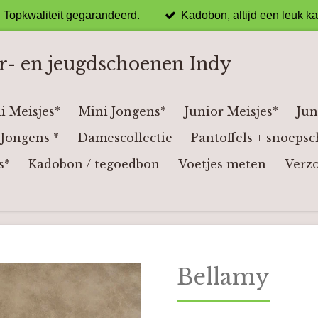
Topkwaliteit gegarandeerd.
Kadobon, altijd een leuk k
r- en jeugdschoenen Indy
i Meisjes*
Mini Jongens*
Junior Meisjes*
Jun
Jongens *
Damescollectie
Pantoffels + snoepsc
s*
Kadobon / tegoedbon
Voetjes meten
Verz
Bellamy