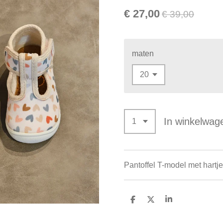
€ 27,00
€ 39,00
maten
In winkelwag
Pantoffel T-model met hartj
D
D
S
e
e
h
l
e
a