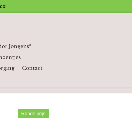
ado!
ior Jongens*
hoentjes
orging
Contact
Ronde prijs