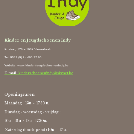
Ki
Kinder en Jeugdschoenen Indy
Postweg 126 – 1602 Vlezenbeek
Tel: 0032 (0) 2 / 460.22.60
Website
:
www.kinder-jeugdschoenenindy.be
E-mail
: kinderschoenenindy@skynet.be
Openingsuren:
Maandag : 13u - 17.30 u.
Dinsdag - woensdag - vrijdag: :
10u - 12 u / 13u - 17.30u.
Zaterdag doorlopend : 10u -
17 u.