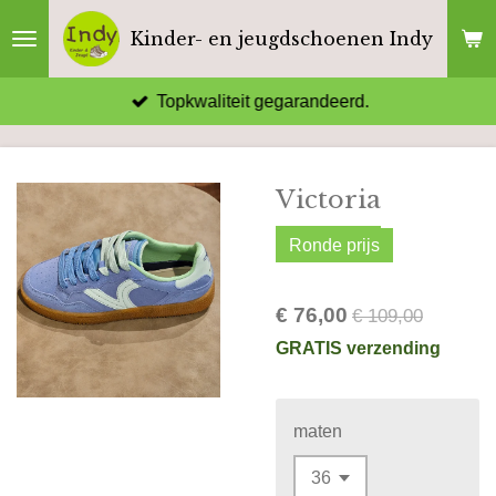
Ga
Kinder- en jeugdschoenen Indy
direct
naar
Topkwaliteit gegarandeerd.
de
hoofdinhoud
Victoria
Ronde prijs
€ 76,00
€ 109,00
GRATIS verzending
maten