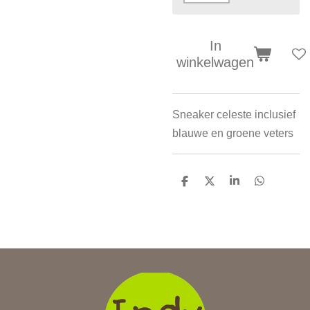
In
winkelwagen
Sneaker celeste inclusief
blauwe en groene veters
D
D
S
D
e
e
h
e
l
e
a
l
e
l
r
e
n
e
n