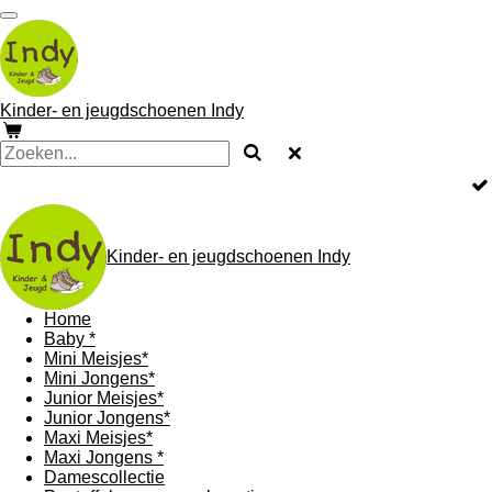
Ga
direct
naar
de
hoofdinhoud
Kinder- en jeugdschoenen Indy
Kinder- en jeugdschoenen Indy
Home
Baby *
Mini Meisjes*
Mini Jongens*
Junior Meisjes*
Junior Jongens*
Maxi Meisjes*
Maxi Jongens *
Damescollectie