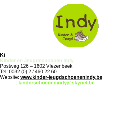
Ki
Kinder en Jeugdschoenen Indy
Postweg 126 – 1602 Vlezenbeek
Tel: 0032 (0) 2 / 460.22.60
Website
:
www.kinder-jeugdschoenenindy.be
E-mail
: kinderschoenenindy@skynet.be
Openingsuren:
Maandag : 13u - 17.30 u.
Dinsdag - woensdag - vrijdag: :
10u - 12 u / 13u - 17.30u.
Zaterdag doorlopend : 10u -
17 u.
Donderdag, zon--en feestdagen : gesloten