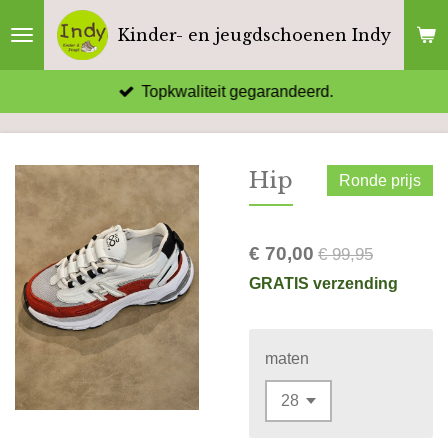
Ga
Kinder- en jeugdschoenen Indy
direct
naar
Topkwaliteit gegarandeerd.
de
hoofdinhoud
Hip
Ronde prijs
€ 70,00
€ 99,95
GRATIS verzending
maten