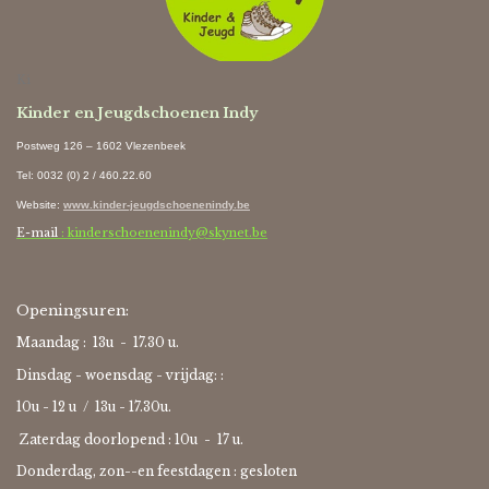
Ki
Kinder en Jeugdschoenen Indy
Postweg 126 – 1602 Vlezenbeek
Tel: 0032 (0) 2 / 460.22.60
Website
:
www.kinder-jeugdschoenenindy.be
E-mail
: kinderschoenenindy@skynet.be
Openingsuren:
Maandag : 13u - 17.30 u.
Dinsdag - woensdag - vrijdag: :
10u - 12 u / 13u - 17.30u.
Zaterdag doorlopend : 10u -
17 u.
Donderdag, zon--en feestdagen : gesloten