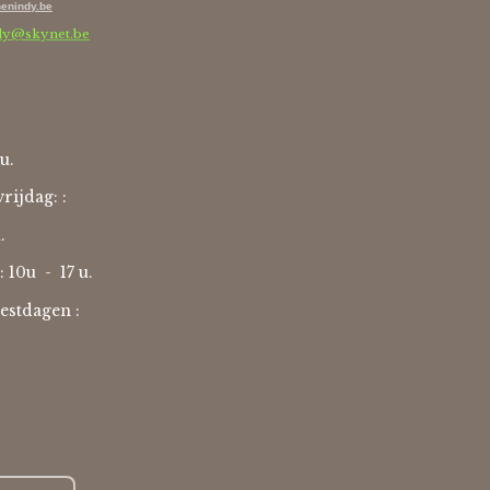
enindy.be
dy@skynet.be
u.
rijdag: :
u.
: 10u -
17 u.
estdagen :