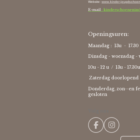
Website
:
www.kinder-jeugdschoen
E-mail
: kinderschoenenin
Openingsuren:
Maandag : 13u - 17.30 
Dinsdag - woensdag - v
10u - 12 u / 13u - 17.30
Zaterdag doorlopend 
Donderdag, zon--en fe
gesloten
Volg ons ....
F
I
a
n