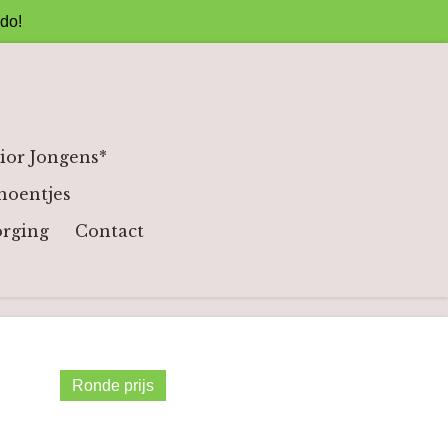
ado!
ior Jongens*
hoentjes
orging
Contact
Ronde prijs