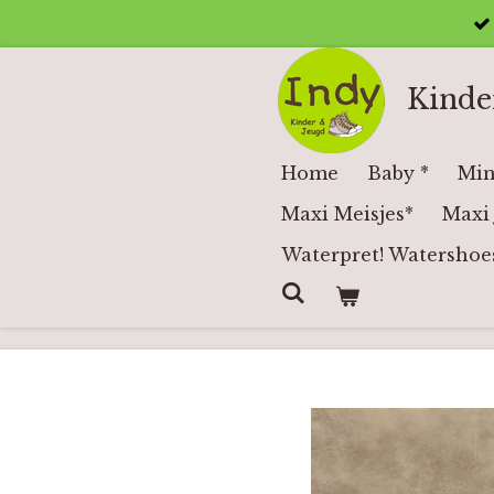
Ga
direct
naar
Kinde
de
hoofdinhoud
Home
Baby *
Min
Maxi Meisjes*
Maxi 
Waterpret! Watershoe