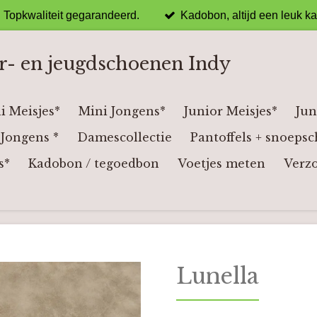
Topkwaliteit gegarandeerd.
Kadobon, altijd een leuk k
r- en jeugdschoenen Indy
i Meisjes*
Mini Jongens*
Junior Meisjes*
Jun
Jongens *
Damescollectie
Pantoffels + snoepsc
s*
Kadobon / tegoedbon
Voetjes meten
Verz
Lunella