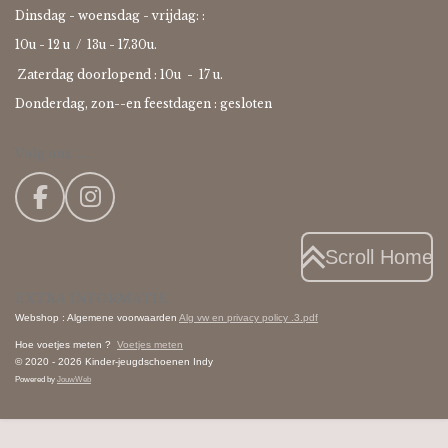
Dinsdag - woensdag - vrijdag: :
10u - 12 u / 13u - 17.30u.
Zaterdag doorlopend : 10u -
17 u.
Donderdag, zon--en feestdagen : gesloten
Volg ons ....
F
I
a
n
c
s
Scroll Home
e
t
EXTRA INFORMATIE
b
a
Webshop : Algemene voorwaarden
Alg vw en privacy policy .3.pdf
o
g
Hoe voetjes meten ?
Voetjes meten
o
r
© 2020 - 2026 Kinder-jeugdschoenen Indy
k
a
Powered by
JouwWeb
m