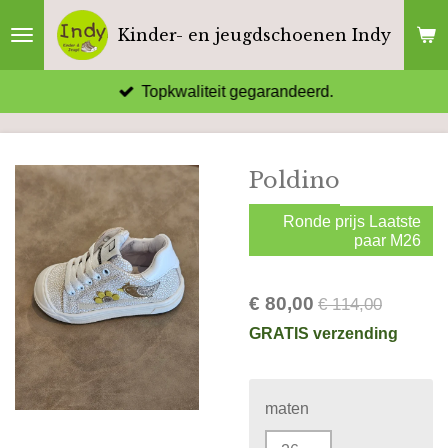
Ga
Kinder- en jeugdschoenen Indy
direct
naar
Topkwaliteit gegarandeerd.
de
hoofdinhoud
Poldino
Ronde prijs Laatste
paar M26
€ 80,00
€ 114,00
GRATIS verzending
maten