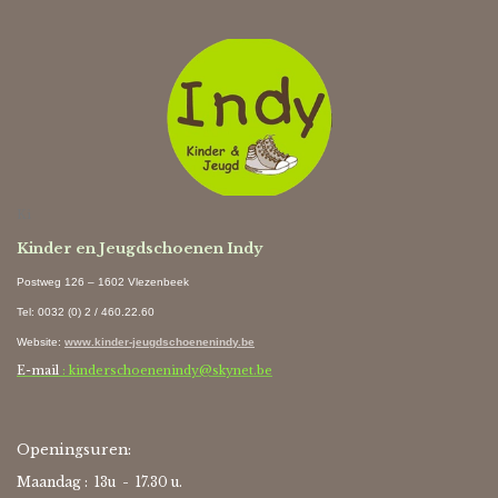
Ki
Kinder en Jeugdschoenen Indy
Postweg 126 – 1602 Vlezenbeek
Tel: 0032 (0) 2 / 460.22.60
Website
:
www.kinder-jeugdschoenenindy.be
E-mail
: kinderschoenenindy@skynet.be
Openingsuren:
Maandag : 13u - 17.30 u.