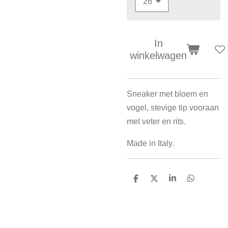
In
winkelwagen
Sneaker met bloem en
vogel, stevige tip vooraan
met veter en rits.
Made in Italy.
D
D
S
D
e
e
h
e
l
e
a
l
e
l
r
e
n
e
n