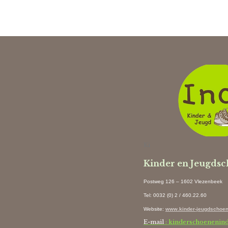
Ki
Kinder en Jeugds
Postweg 126 – 1602 Vlezenbeek
Tel: 0032 (0) 2 / 460.22.60
Website
:
www.kinder-jeugdschoen
E-mail
: kinderschoenenin