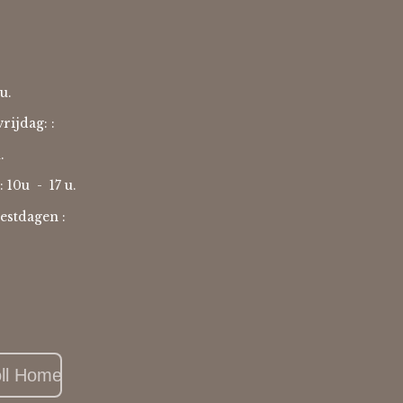
u.
rijdag: :
u.
: 10u -
17 u.
estdagen :
oll Home