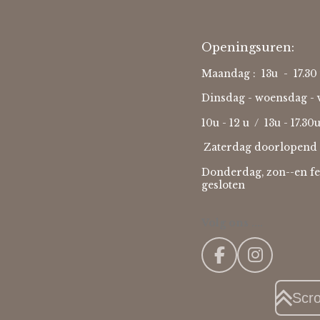
Openingsuren:
Maandag : 13u - 17.30 
Dinsdag - woensdag - v
10u - 12 u / 13u - 17.30
Zaterdag doorlopend 
Donderdag, zon--en fe
gesloten
Volg ons ....
F
I
a
n
c
s
Scr
e
t