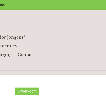
ado!
ior Jongens*
hoentjes
orging
Contact
Uitverkocht