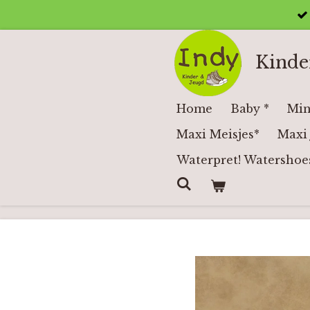
Ga
direct
naar
Kinde
de
hoofdinhoud
Home
Baby *
Min
Maxi Meisjes*
Maxi 
Waterpret! Watershoe