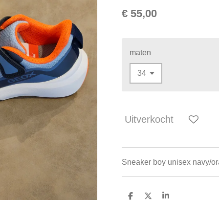
€ 55,00
maten
Uitverkocht
Sneaker boy unisex navy/or
D
D
S
e
e
h
l
e
a