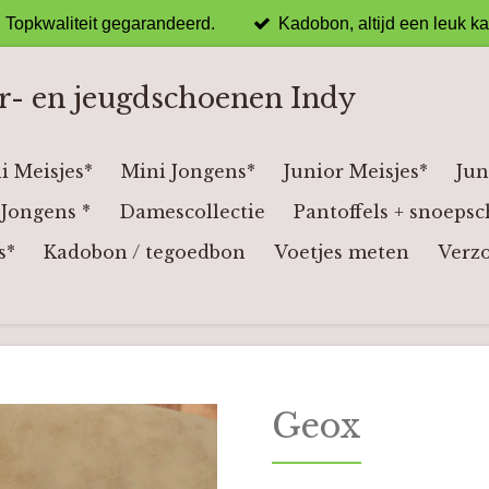
Topkwaliteit gegarandeerd.
Kadobon, altijd een leuk k
r- en jeugdschoenen Indy
i Meisjes*
Mini Jongens*
Junior Meisjes*
Jun
Jongens *
Damescollectie
Pantoffels + snoepsc
s*
Kadobon / tegoedbon
Voetjes meten
Verz
Geox