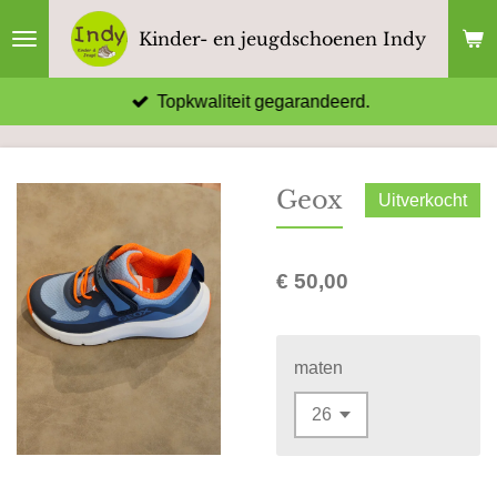
Ga
Kinder- en jeugdschoenen Indy
direct
naar
Topkwaliteit gegarandeerd.
de
hoofdinhoud
Geox
Uitverkocht
€ 50,00
maten