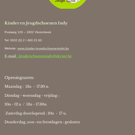
Ki
Kinder en Jeugdschoenen Indy
Postweg 126 – 1602 Vlezenbeek
Tel: 0032 (0) 2 / 460.22.60
Website
:
www.kinder-jeugdschoenenindy.be
E-mail
: kinderschoenenindy@skynet.be
Openingsuren:
Maandag : 13u - 17.30 u.
Dinsdag - woensdag - vrijdag: :
10u - 12 u / 13u - 17.30u.
Zaterdag doorlopend : 10u -
17 u.
Donderdag, zon--en feestdagen : gesloten