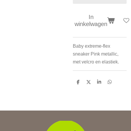
In
winkelwagen
Baby extreme-flex
sneaker Pink metallic,
met velcro en elastiek.
D
D
S
D
e
e
h
e
l
e
a
l
e
l
r
e
n
e
n