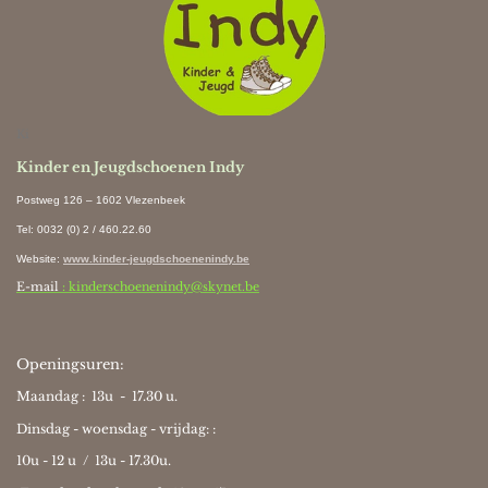
Ki
Kinder en Jeugdschoenen Indy
Postweg 126 – 1602 Vlezenbeek
Tel: 0032 (0) 2 / 460.22.60
Website
:
www.kinder-jeugdschoenenindy.be
E-mail
: kinderschoenenindy@skynet.be
Openingsuren:
Maandag : 13u - 17.30 u.
Dinsdag - woensdag - vrijdag: :
10u - 12 u / 13u - 17.30u.