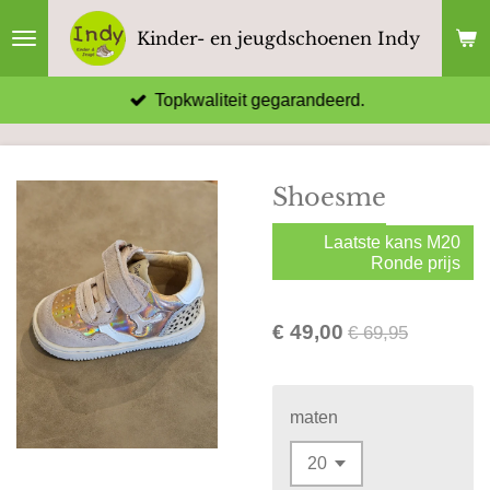
Ga
Kinder- en jeugdschoenen Indy
direct
naar
Topkwaliteit gegarandeerd.
de
hoofdinhoud
Shoesme
Laatste kans M20
Ronde prijs
€ 49,00
€ 69,95
maten