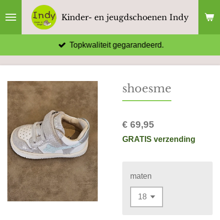
Ga
Kinder- en jeugdschoenen Indy
direct
naar
Topkwaliteit gegarandeerd.
de
hoofdinhoud
shoesme
€ 69,95
GRATIS verzending
maten