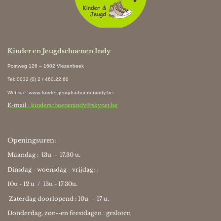
Ki
Kinder en Jeugdschoenen Indy
Postweg 126 – 1602 Vlezenbeek
Tel: 0032 (0) 2 / 460.22.60
Website
:
www.kinder-jeugdschoenenindy.be
E-mail
: kinderschoenenindy@skynet.be
Openingsuren:
Maandag : 13u - 17.30 u.
Dinsdag - woensdag - vrijdag: :
10u - 12 u / 13u - 17.30u.
Zaterdag doorlopend : 10u -
17 u.
Donderdag, zon--en feestdagen : gesloten