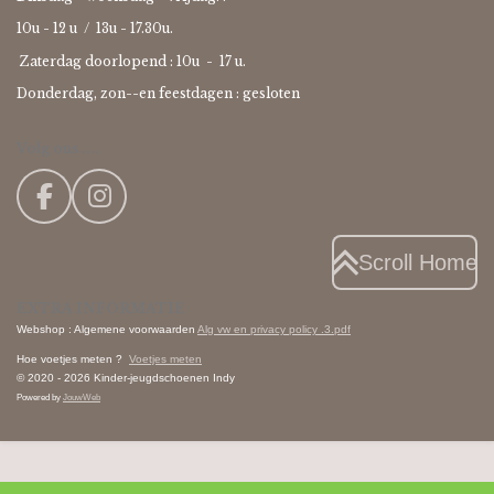
10u - 12 u / 13u - 17.30u.
Zaterdag doorlopend : 10u -
17 u.
Donderdag, zon--en feestdagen : gesloten
Volg ons ....
F
I
a
n
c
s
Scroll Home
e
t
EXTRA INFORMATIE
b
a
Webshop : Algemene voorwaarden
Alg vw en privacy policy .3.pdf
o
g
Hoe voetjes meten ?
Voetjes meten
o
r
© 2020 - 2026 Kinder-jeugdschoenen Indy
k
a
Powered by
JouwWeb
m