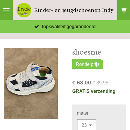
Ga
Kinder- en jeugdschoenen Indy
direct
naar
Topkwaliteit gegarandeerd.
de
hoofdinhoud
shoesme
Ronde prijs
€ 63,00
€ 89,95
GRATIS verzending
maten