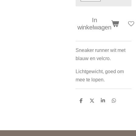
In
winkelwagen
Sneaker runner wit met
blauw en velcro.
Lichtgewicht, goed om
mee te lopen.
D
D
S
D
e
e
h
e
l
e
a
l
e
l
r
e
n
e
n