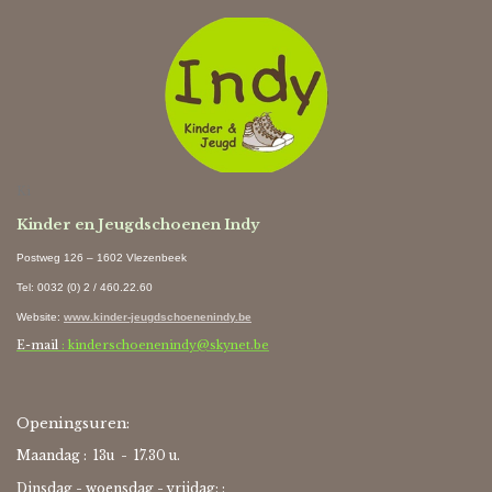
Ki
Kinder en Jeugdschoenen Indy
Postweg 126 – 1602 Vlezenbeek
Tel: 0032 (0) 2 / 460.22.60
Website
:
www.kinder-jeugdschoenenindy.be
E-mail
: kinderschoenenindy@skynet.be
Openingsuren:
Maandag : 13u - 17.30 u.
Dinsdag - woensdag - vrijdag: :