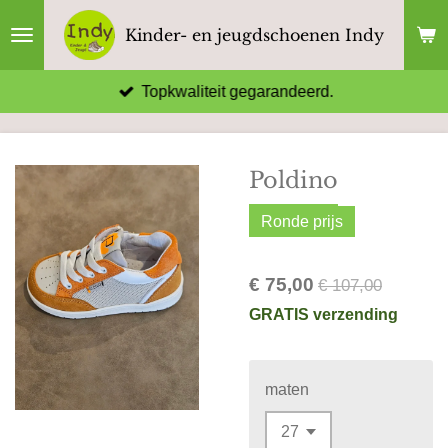
Ga
Kinder- en jeugdschoenen Indy
direct
naar
Topkwaliteit gegarandeerd.
de
hoofdinhoud
Poldino
Ronde prijs
€ 75,00
€ 107,00
GRATIS verzending
maten