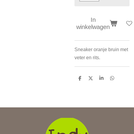
In
winkelwagen
Sneaker oranje bruin met
veter en rits.
D
D
S
D
e
e
h
e
l
e
a
l
e
l
r
e
n
e
n