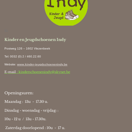
Ki
Kinder en Jeugdschoenen Indy
Postweg 126 – 1602 Vlezenbeek
Tel: 0032 (0) 2 / 460.22.60
Website
:
www.kinder-jeugdschoenenindy.be
E-mail
: kinderschoenenindy@skynet.be
Openingsuren:
Maandag : 13u - 17.30 u.
Dinsdag - woensdag - vrijdag: :
10u - 12 u / 13u - 17.30u.
Zaterdag doorlopend : 10u -
17 u.