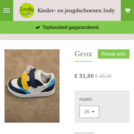
Ga
Kinder- en jeugdschoenen Indy
direct
naar
Topkwaliteit gegarandeerd.
de
hoofdinhoud
Geox
Ronde prijs
€ 31,50
€ 45,00
maten