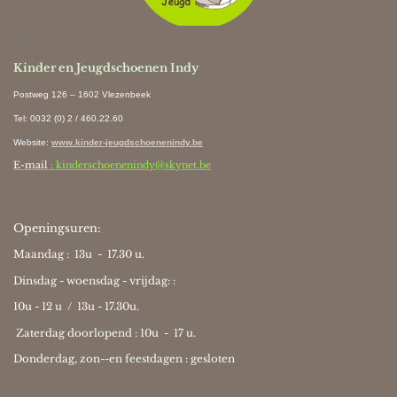
Ki
Kinder en Jeugdschoenen Indy
Postweg 126 – 1602 Vlezenbeek
Tel: 0032 (0) 2 / 460.22.60
Website
:
www.kinder-jeugdschoenenindy.be
E-mail
: kinderschoenenindy@skynet.be
Openingsuren:
Maandag : 13u - 17.30 u.
Dinsdag - woensdag - vrijdag: :
10u - 12 u / 13u - 17.30u.
Zaterdag doorlopend : 10u -
17 u.
Donderdag, zon--en feestdagen : gesloten