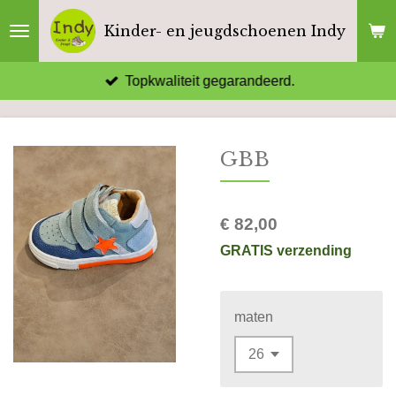
Ga
Kinder- en jeugdschoenen Indy
direct
naar
Topkwaliteit gegarandeerd.
de
hoofdinhoud
GBB
€ 82,00
GRATIS verzending
maten