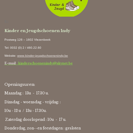
Ki
Kinder en Jeugdschoenen Indy
Postweg 126 – 1602 Vlezenbeek
Tel: 0032 (0) 2 / 460.22.60
Website
:
www.kinder-jeugdschoenenindy.be
E-mail
: kinderschoenenindy@skynet.be
Openingsuren:
Maandag : 13u - 17.30 u.
Dinsdag - woensdag - vrijdag: :
10u - 12 u / 13u - 17.30u.
Zaterdag doorlopend : 10u -
17 u.
Donderdag, zon--en feestdagen : gesloten