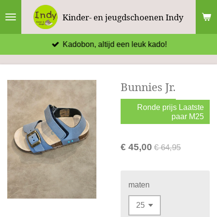
Ga
Kinder- en jeugdschoenen Indy
direct
naar
Kadobon, altijd een leuk kado!
de
hoofdinhoud
Bunnies Jr.
Ronde prijs Laatste
paar M25
€ 45,00
€ 64,95
maten