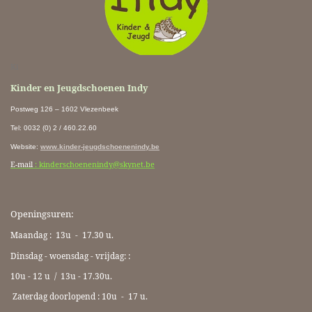
Ki
Kinder en Jeugdschoenen Indy
Postweg 126 – 1602 Vlezenbeek
Tel: 0032 (0) 2 / 460.22.60
Website
:
www.kinder-jeugdschoenenindy.be
E-mail
: kinderschoenenindy@skynet.be
Openingsuren:
Maandag : 13u - 17.30 u.
Dinsdag - woensdag - vrijdag: :
10u - 12 u / 13u - 17.30u.
Zaterdag doorlopend : 10u -
17 u.