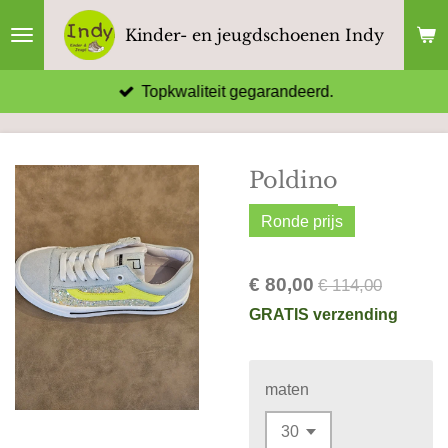
Ga
Kinder- en jeugdschoenen Indy
direct
naar
Topkwaliteit gegarandeerd.
de
hoofdinhoud
Poldino
Ronde prijs
€ 80,00
€ 114,00
GRATIS verzending
maten