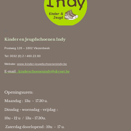
Ki
Kinder en Jeugdschoenen Indy
Postweg 126 – 1602 Vlezenbeek
Tel: 0032 (0) 2 / 460.22.60
Website
:
www.kinder-jeugdschoenenindy.be
E-mail
: kinderschoenenindy@skynet.be
Openingsuren:
Maandag : 13u - 17.30 u.
Dinsdag - woensdag - vrijdag: :
10u - 12 u / 13u - 17.30u.
Zaterdag doorlopend : 10u -
17 u.