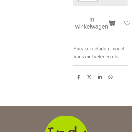
In
winkelwagen
Sneaker celadon; model
Vans met veter en rits.
D
D
S
D
e
e
h
e
l
e
a
l
e
l
r
e
n
e
n