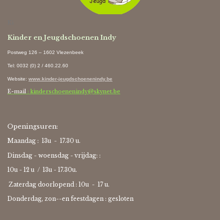
Ki
Kinder en Jeugdschoenen Indy
Postweg 126 – 1602 Vlezenbeek
Tel: 0032 (0) 2 / 460.22.60
Website
:
www.kinder-jeugdschoenenindy.be
E-mail
: kinderschoenenindy@skynet.be
Openingsuren:
Maandag : 13u - 17.30 u.
Dinsdag - woensdag - vrijdag: :
10u - 12 u / 13u - 17.30u.
Zaterdag doorlopend : 10u -
17 u.
Donderdag, zon--en feestdagen : gesloten