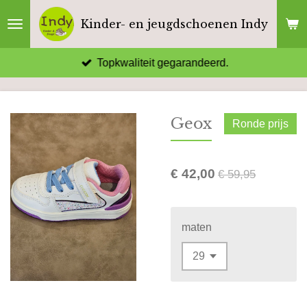
Ga
Kinder- en jeugdschoenen Indy
direct
naar
Topkwaliteit gegarandeerd.
de
hoofdinhoud
Geox
Ronde prijs
€ 42,00
€ 59,95
maten