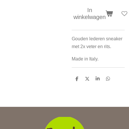
In
winkelwagen
Gouden lederen sneaker
met 2x veter en rits.
Made in Italy.
D
D
S
D
e
e
h
e
l
e
a
l
e
l
r
e
n
e
n