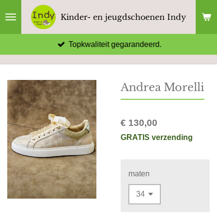
Ga
Kinder- en jeugdschoenen Indy
direct
naar
Topkwaliteit gegarandeerd.
de
hoofdinhoud
Andrea Morelli
€ 130,00
GRATIS verzending
maten