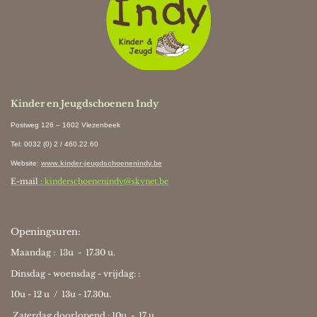
Ki
Kinder en Jeugdschoenen Indy
Postweg 126 – 1602 Vlezenbeek
Tel: 0032 (0) 2 / 460.22.60
Website
:
www.kinder-jeugdschoenenindy.be
E-mail
: kinderschoenenindy@skynet.be
Openingsuren:
Maandag : 13u - 17.30 u.
Dinsdag - woensdag - vrijdag: :
10u - 12 u / 13u - 17.30u.
Zaterdag doorlopend : 10u -
17 u.