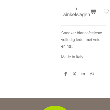
In
winkelwagen
Sneaker bianco/celeste,
volledig leder met veter
en rits.
Made in Italy.
D
D
S
D
e
e
h
e
l
e
a
l
e
l
r
e
n
e
n