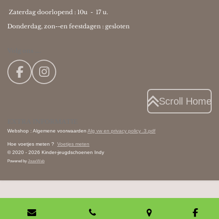
Zaterdag doorlopend : 10u -
17 u.
Donderdag, zon--en feestdagen : gesloten
Volg ons ....
F
I
a
n
c
s
Scroll Home
e
t
EXTRA INFORMATIE
b
a
Webshop : Algemene voorwaarden
Alg vw en privacy policy .3.pdf
o
g
Hoe voetjes meten ?
Voetjes meten
o
r
© 2020 - 2026 Kinder-jeugdschoenen Indy
k
a
Powered by
JouwWeb
m