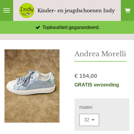
Ga
Kinder- en jeugdschoenen Indy
direct
naar
Topkwaliteit gegarandeerd.
de
hoofdinhoud
Andrea Morelli
€ 154,00
GRATIS verzending
maten