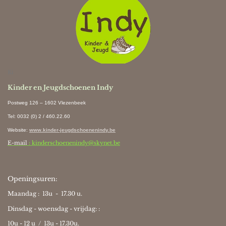
Ki
Kinder en Jeugdschoenen Indy
Postweg 126 – 1602 Vlezenbeek
Tel: 0032 (0) 2 / 460.22.60
Website
:
www.kinder-jeugdschoenenindy.be
E-mail
: kinderschoenenindy@skynet.be
Openingsuren:
Maandag : 13u - 17.30 u.
Dinsdag - woensdag - vrijdag: :
10u - 12 u / 13u - 17.30u.