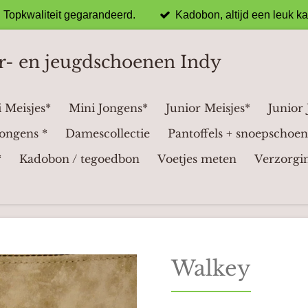
Topkwaliteit gegarandeerd.
Kadobon, altijd een leuk k
r- en jeugdschoenen Indy
 Meisjes*
Mini Jongens*
Junior Meisjes*
Junior
ongens *
Damescollectie
Pantoffels + snoepschoen
*
Kadobon / tegoedbon
Voetjes meten
Verzorgi
Walkey