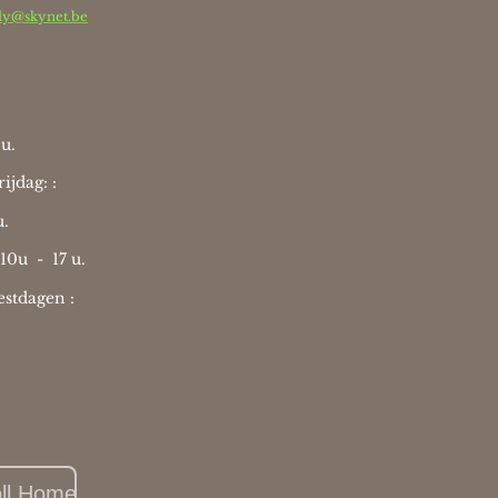
dy@skynet.be
u.
ijdag: :
u.
 10u -
17 u.
stdagen :
oll Home