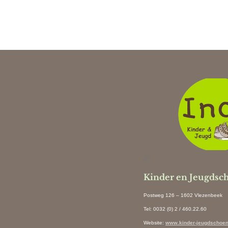
Ki
Kinder en Jeugdsc
Postweg 126 – 1602 Vlezenbeek
Tel: 0032 (0) 2 / 460.22.60
Website
:
www.kinder-jeugdschoen