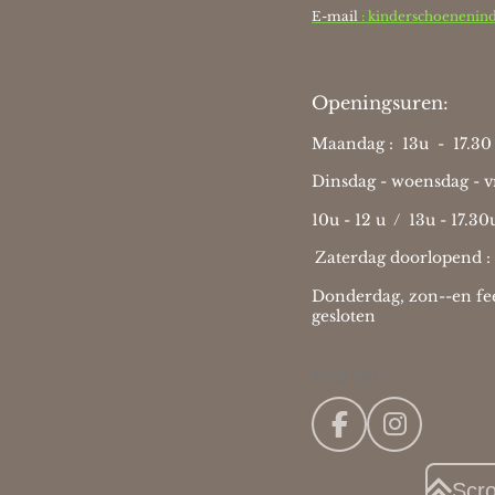
E-mail
: kinderschoenenin
Openingsuren:
Maandag : 13u - 17.30 
Dinsdag - woensdag - vr
10u - 12 u / 13u - 17.30
Zaterdag doorlopend :
Donderdag, zon--en fee
gesloten
Volg ons ....
F
I
a
n
c
s
Scr