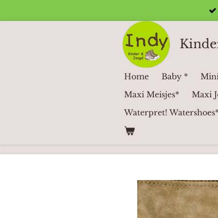
Ga
direct
naar
Kinde
de
hoofdinhoud
Home
Baby *
Mini
Maxi Meisjes*
Maxi J
Waterpret! Watershoes