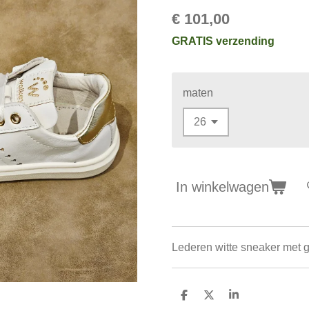
€ 101,00
GRATIS verzending
maten
In winkelwagen
Lederen witte sneaker met g
D
D
S