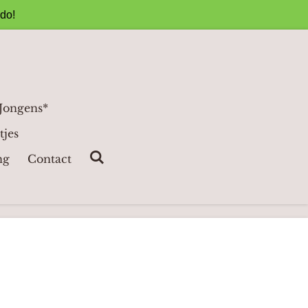
ado!
 Jongens*
tjes
ng
Contact