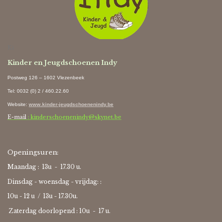
Ki
Kinder en Jeugdschoenen Indy
Postweg 126 – 1602 Vlezenbeek
Tel: 0032 (0) 2 / 460.22.60
Website
:
www.kinder-jeugdschoenenindy.be
E-mail
: kinderschoenenindy@skynet.be
Openingsuren:
Maandag : 13u - 17.30 u.
Dinsdag - woensdag - vrijdag: :
10u - 12 u / 13u - 17.30u.
Zaterdag doorlopend : 10u -
17 u.