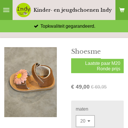
Ga
Kinder- en jeugdschoenen Indy
direct
naar
Topkwaliteit gegarandeerd.
de
hoofdinhoud
Shoesme
Laatste paar M20
Ronde prijs
€ 49,00
€ 69,95
maten