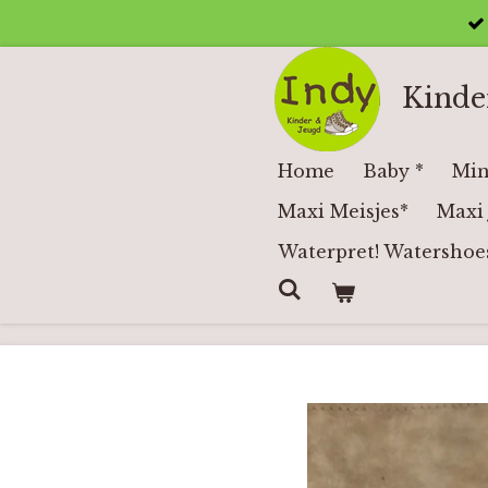
Ga
direct
naar
Kinde
de
hoofdinhoud
Home
Baby *
Min
Maxi Meisjes*
Maxi 
Waterpret! Watershoe