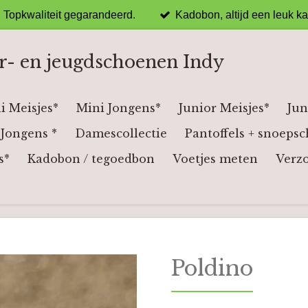
Topkwaliteit gegarandeerd.
Kadobon, altijd een leuk k
r- en jeugdschoenen Indy
i Meisjes*
Mini Jongens*
Junior Meisjes*
Jun
Jongens *
Damescollectie
Pantoffels + snoepsc
s*
Kadobon / tegoedbon
Voetjes meten
Verz
Poldino