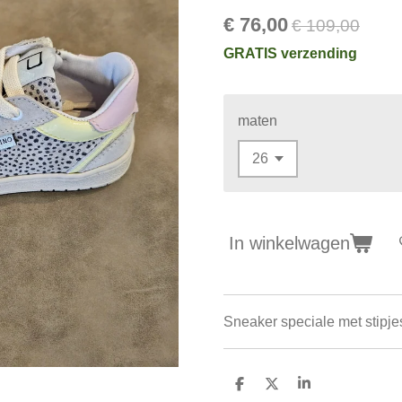
€ 76,00
€ 109,00
GRATIS verzending
maten
In winkelwagen
Sneaker speciale met stipjes,
D
D
S