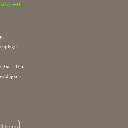
dy@skynet.be
u.
rijdag: :
u.
: 10u -
17 u.
estdagen :
oll Home