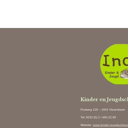
Ki
Kinder en Jeugds
Postweg 126 – 1602 Vlezenbeek
Tel: 0032 (0) 2 / 460.22.60
Website
:
www.kinder-jeugdschoen