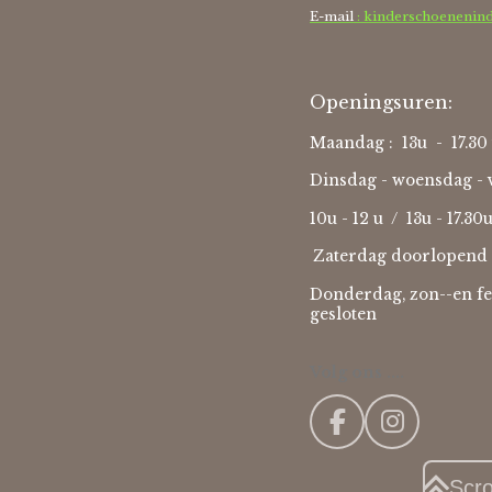
E-mail
: kinderschoenenin
Openingsuren:
Maandag : 13u - 17.30 
Dinsdag - woensdag - v
10u - 12 u / 13u - 17.30
Zaterdag doorlopend 
Donderdag, zon--en fe
gesloten
Volg ons ....
F
I
a
n
c
s
Scr