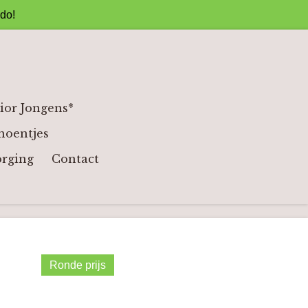
ado!
ior Jongens*
hoentjes
orging
Contact
Ronde prijs