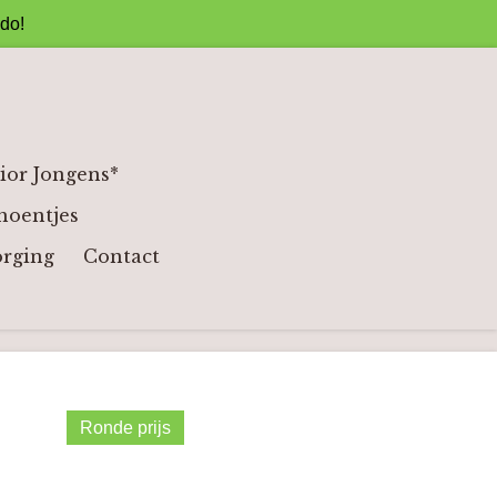
ado!
ior Jongens*
hoentjes
orging
Contact
Ronde prijs