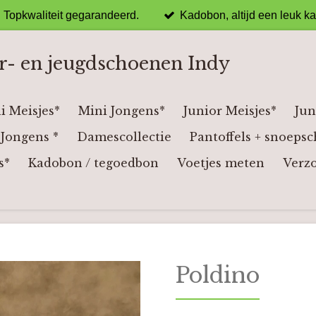
Topkwaliteit gegarandeerd.
Kadobon, altijd een leuk k
r- en jeugdschoenen Indy
i Meisjes*
Mini Jongens*
Junior Meisjes*
Jun
Jongens *
Damescollectie
Pantoffels + snoepsc
s*
Kadobon / tegoedbon
Voetjes meten
Verz
Poldino