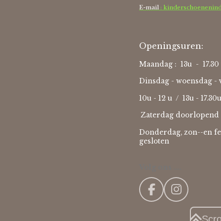
E-mail
: kinderschoenenin
Openingsuren:
Maandag : 13u - 17.30 
Dinsdag - woensdag - v
10u - 12 u / 13u - 17.30
Zaterdag doorlopend 
Donderdag, zon--en fe
gesloten
Volg ons ....
F
I
a
n
c
s
Scr