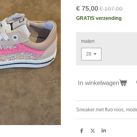
€ 75,00
€ 107,00
GRATIS verzending
maten
In winkelwagen
Sneaker met fluo roos, mode
D
D
S