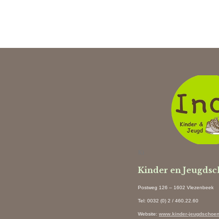
Ki
Kinder en Jeugds
Postweg 126 – 1602 Vlezenbeek
Tel: 0032 (0) 2 / 460.22.60
Website
:
www.kinder-jeugdschoen