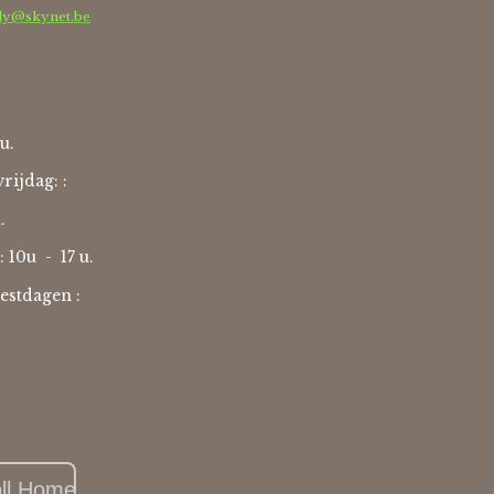
dy@skynet.be
u.
rijdag: :
u.
: 10u -
17 u.
estdagen :
oll Home