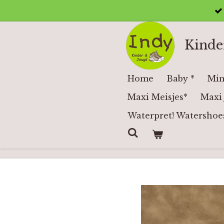
Ga
direct
naar
Kinde
de
hoofdinhoud
Home
Baby *
Min
Maxi Meisjes*
Maxi 
Waterpret! Watershoe