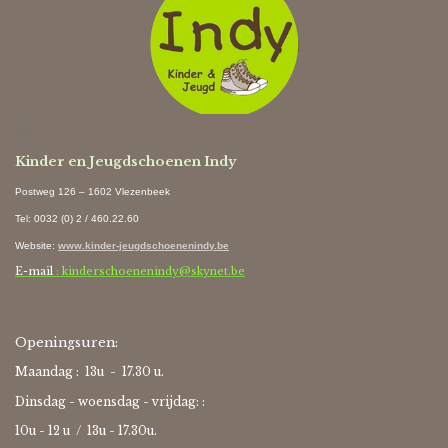
Ki
Kinder en Jeugdschoenen Indy
Postweg 126 – 1602 Vlezenbeek
Tel: 0032 (0) 2 / 460.22.60
Website
:
www.kinder-jeugdschoenenindy.be
E-mail
: kinderschoenenindy@skynet.be
Openingsuren:
Maandag : 13u - 17.30 u.
Dinsdag - woensdag - vrijdag: :
10u - 12 u / 13u - 17.30u.