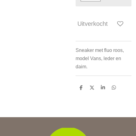
Uitverkocht
Sneaker met fluo roos,
model Vans, leder en
daim.
D
D
S
D
e
e
h
e
l
e
a
l
e
l
r
e
n
e
n