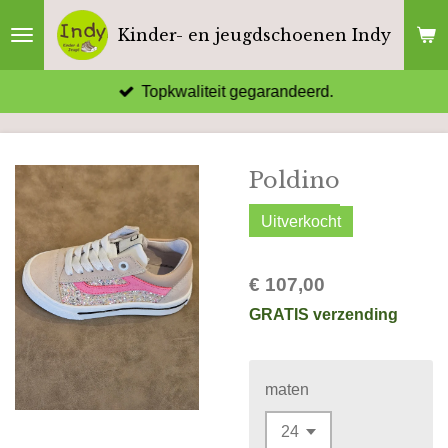
Ga
Kinder- en jeugdschoenen Indy
direct
naar
Topkwaliteit gegarandeerd.
de
hoofdinhoud
Poldino
Uitverkocht
€ 107,00
GRATIS verzending
maten