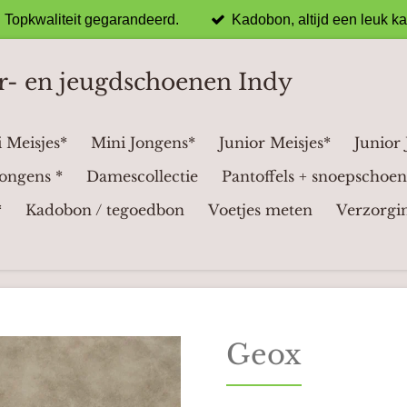
Topkwaliteit gegarandeerd.
Kadobon, altijd een leuk k
r- en jeugdschoenen Indy
 Meisjes*
Mini Jongens*
Junior Meisjes*
Junior
ongens *
Damescollectie
Pantoffels + snoepschoen
*
Kadobon / tegoedbon
Voetjes meten
Verzorgi
Geox