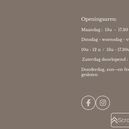
Openingsuren:
Maandag : 13u - 17.30 
Dinsdag - woensdag - vr
10u - 12 u / 13u - 17.30
Zaterdag doorlopend :
Donderdag, zon--en fee
gesloten
Volg ons ....
F
I
a
n
c
s
Scr
e
t