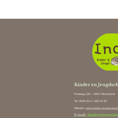
Ki
Kinder en Jeugdsc
Postweg 126 – 1602 Vlezenbeek
Tel: 0032 (0) 2 / 460.22.60
Website
:
www.kinder-jeugdschoen
E-mail
: kinderschoenenin