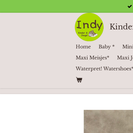
Ga
direct
naar
Kinde
de
hoofdinhoud
Home
Baby *
Mini
Maxi Meisjes*
Maxi J
Waterpret! Watershoes