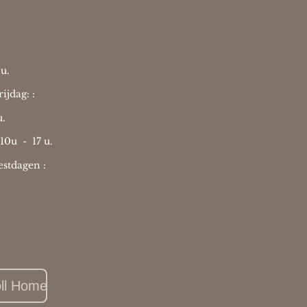
u.
ijdag: :
u.
 10u -
17 u.
stdagen :
oll Home