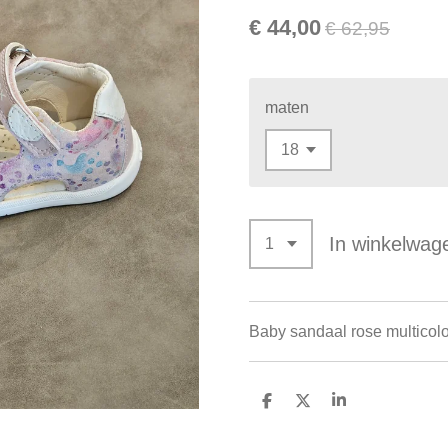
€ 44,00
€ 62,95
maten
In winkelwag
Baby sandaal rose multicolo
D
D
S
e
e
h
l
e
a