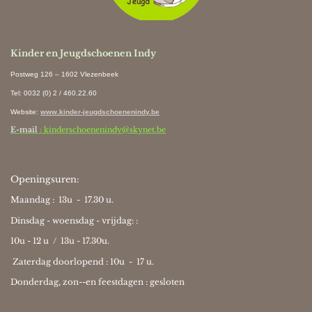
Ki
Kinder en Jeugdschoenen Indy
Postweg 126 – 1602 Vlezenbeek
Tel: 0032 (0) 2 / 460.22.60
Website
:
www.kinder-jeugdschoenenindy.be
E-mail
: kinderschoenenindy@skynet.be
Openingsuren:
Maandag : 13u - 17.30 u.
Dinsdag - woensdag - vrijdag: :
10u - 12 u / 13u - 17.30u.
Zaterdag doorlopend : 10u -
17 u.
Donderdag, zon--en feestdagen : gesloten