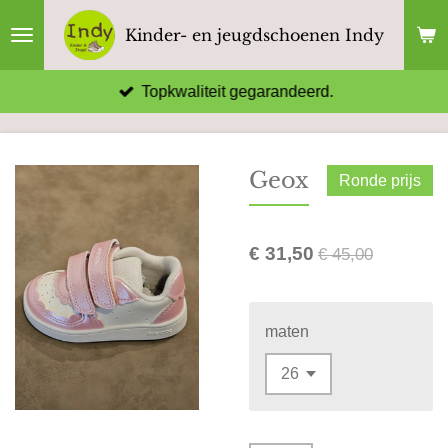
Ga
Kinder- en jeugdschoenen Indy
direct
naar
Topkwaliteit gegarandeerd.
de
hoofdinhoud
Geox
Ronde prijs
€ 31,50
€ 45,00
maten