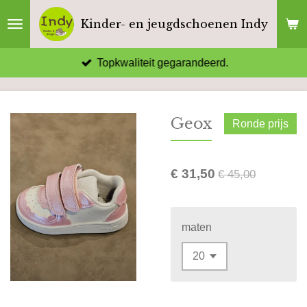
Ga
Kinder- en jeugdschoenen Indy
direct
naar
Topkwaliteit gegarandeerd.
de
hoofdinhoud
Geox
Ronde prijs
€ 31,50
€ 45,00
maten