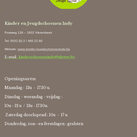
Ki
Kinder en Jeugdschoenen Indy
Postweg 126 – 1602 Vlezenbeek
Tel: 0032 (0) 2 / 460.22.60
Website
:
www.kinder-jeugdschoenenindy.be
E-mail
: kinderschoenenindy@skynet.be
Openingsuren:
Maandag : 13u - 17.30 u.
Dinsdag - woensdag - vrijdag: :
10u - 12 u / 13u - 17.30u.
Zaterdag doorlopend : 10u -
17 u.
Donderdag, zon--en feestdagen : gesloten