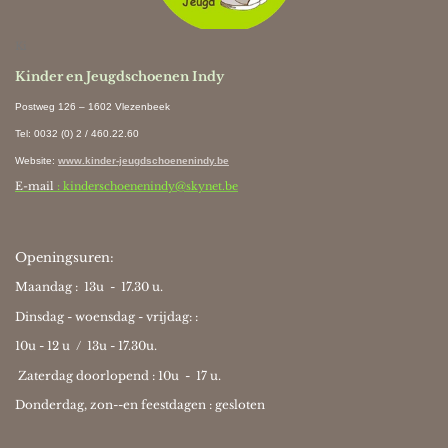
Ki
Kinder en Jeugdschoenen Indy
Postweg 126 – 1602 Vlezenbeek
Tel: 0032 (0) 2 / 460.22.60
Website
:
www.kinder-jeugdschoenenindy.be
E-mail
: kinderschoenenindy@skynet.be
Openingsuren:
Maandag : 13u - 17.30 u.
Dinsdag - woensdag - vrijdag: :
10u - 12 u / 13u - 17.30u.
Zaterdag doorlopend : 10u -
17 u.
Donderdag, zon--en feestdagen : gesloten