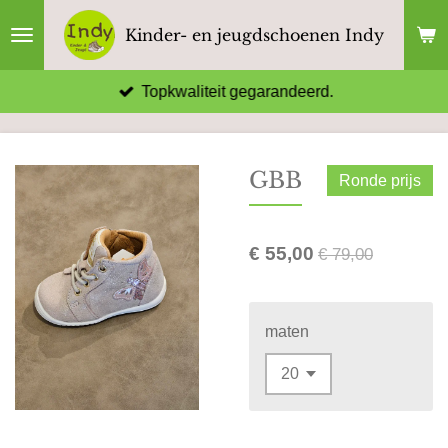
Ga
Kinder- en jeugdschoenen Indy
direct
naar
Topkwaliteit gegarandeerd.
de
hoofdinhoud
GBB
Ronde prijs
€ 55,00
€ 79,00
maten