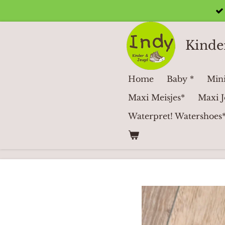
Ga
direct
naar
Kinde
de
hoofdinhoud
Home
Baby *
Mini
Maxi Meisjes*
Maxi J
Waterpret! Watershoes