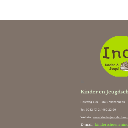
Ki
Kinder en Jeugdsc
Postweg 126 – 1602 Vlezenbeek
Tel: 0032 (0) 2 / 460.22.60
Website
:
www.kinder-jeugdschoen
E-mail
: kinderschoenenin