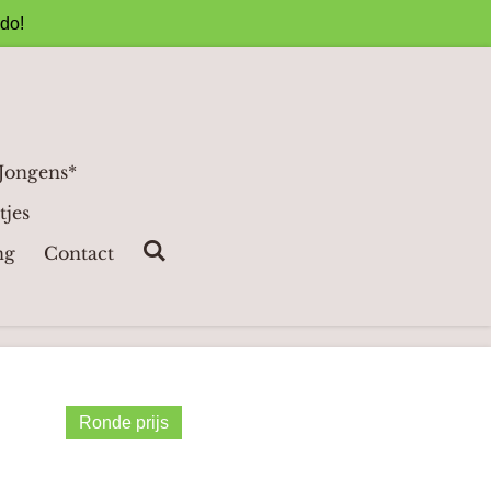
ado!
 Jongens*
tjes
ng
Contact
Ronde prijs