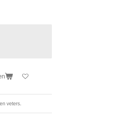
en
n veters.