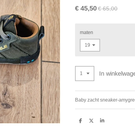
€ 45,50
€ 65,00
maten
In winkelwag
Baby zacht sneaker-amygree
D
D
S
e
e
h
l
e
a