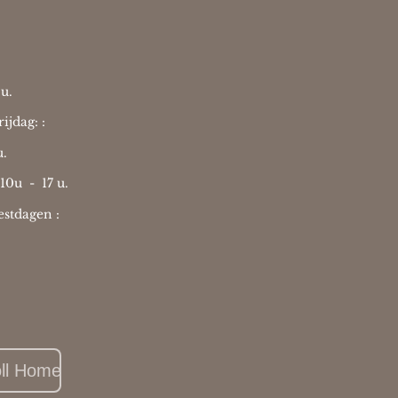
u.
ijdag: :
u.
 10u -
17 u.
stdagen :
oll Home