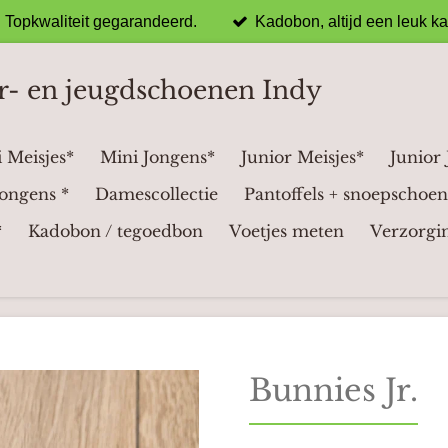
Topkwaliteit gegarandeerd.
Kadobon, altijd een leuk k
r- en jeugdschoenen Indy
 Meisjes*
Mini Jongens*
Junior Meisjes*
Junior
ongens *
Damescollectie
Pantoffels + snoepschoen
*
Kadobon / tegoedbon
Voetjes meten
Verzorgi
Bunnies Jr.