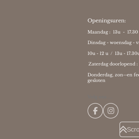
Openingsuren:
Maandag : 13u - 17.30 
Dinsdag - woensdag - vr
10u - 12 u / 13u - 17.30
Zaterdag doorlopend :
Donderdag, zon--en fee
gesloten
Volg ons ....
F
I
a
n
c
s
Scr
e
t