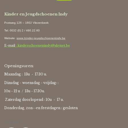
Ki
Kinder en Jeugdschoenen Indy
Postweg 126 – 1602 Vlezenbeek
Tel: 0032 (0) 2 / 460.22.60
Website
:
www.kinder-jeugdschoenenindy.be
E-mail
: kinderschoenenindy@skynet.be
Openingsuren:
Maandag : 13u - 17.30 u.
Dinsdag - woensdag - vrijdag: :
10u - 12 u / 13u - 17.30u.
Zaterdag doorlopend : 10u -
17 u.
Donderdag, zon--en feestdagen : gesloten
Volg ons ....