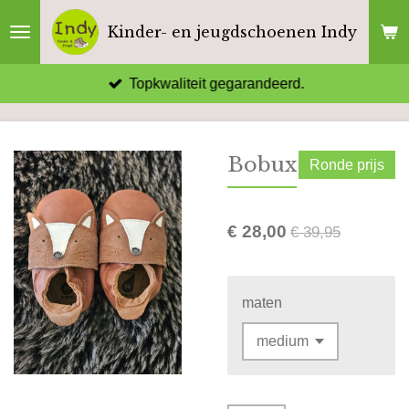
Ga
Kinder- en jeugdschoenen Indy
direct
naar
Topkwaliteit gegarandeerd.
de
hoofdinhoud
Bobux
Ronde prijs
€ 28,00
€ 39,95
maten