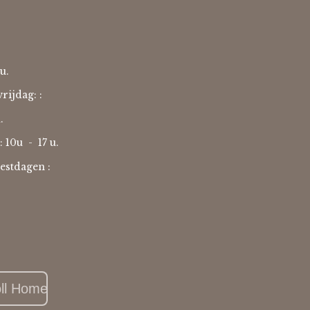
u.
rijdag: :
u.
: 10u -
17 u.
estdagen :
oll Home