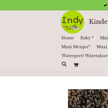
Ga
direct
naar
Kinde
de
hoofdinhoud
Home
Baby *
Min
Maxi Meisjes*
Maxi 
Waterpret! Watershoe