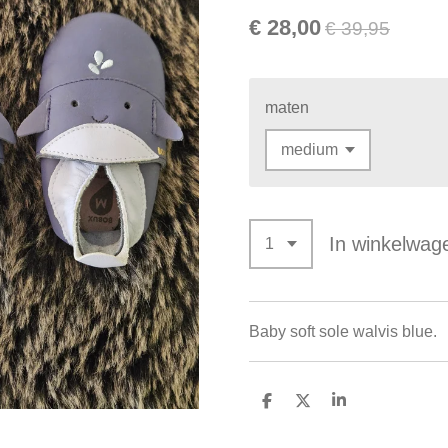
€ 28,00
€ 39,95
maten
In winkelwag
Baby soft sole walvis blue.
D
D
S
e
e
h
l
e
a