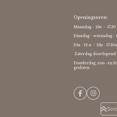
Openingsuren:
Maandag : 13u - 17.30 
Dinsdag - woensdag - v
10u - 12 u / 13u - 17.30
Zaterdag doorlopend 
Donderdag, zon--en fe
gesloten
Volg ons ....
F
I
a
n
c
s
Scr
e
t