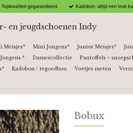
Topkwaliteit gegarandeerd.
Kadobon, altijd een leuk k
r- en jeugdschoenen Indy
i Meisjes*
Mini Jongens*
Junior Meisjes*
Jun
Jongens *
Damescollectie
Pantoffels + snoepsc
s*
Kadobon / tegoedbon
Voetjes meten
Verz
Bobux