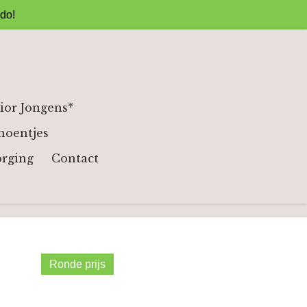
ado!
ior Jongens*
hoentjes
orging
Contact
Ronde prijs