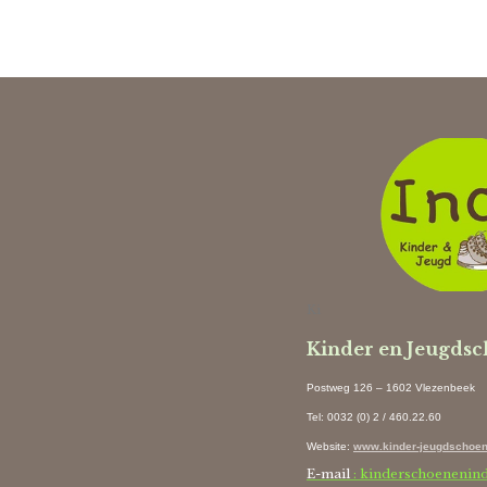
Ki
Kinder en Jeugds
Postweg 126 – 1602 Vlezenbeek
Tel: 0032 (0) 2 / 460.22.60
Website
:
www.kinder-jeugdschoen
E-mail
: kinderschoenenin