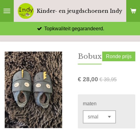
Ga
Kinder- en jeugdschoenen Indy
direct
naar
Topkwaliteit gegarandeerd.
de
hoofdinhoud
Bobux
Ronde prijs
€ 28,00
€ 39,95
maten