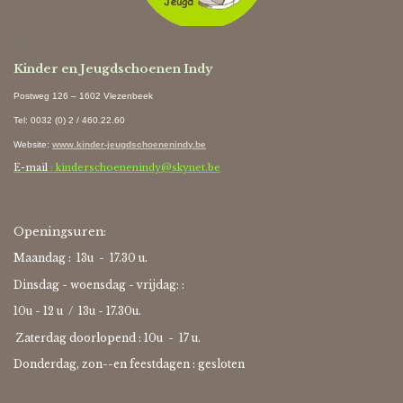
Ki
Kinder en Jeugdschoenen Indy
Postweg 126 – 1602 Vlezenbeek
Tel: 0032 (0) 2 / 460.22.60
Website
:
www.kinder-jeugdschoenenindy.be
E-mail
: kinderschoenenindy@skynet.be
Openingsuren:
Maandag : 13u - 17.30 u.
Dinsdag - woensdag - vrijdag: :
10u - 12 u / 13u - 17.30u.
Zaterdag doorlopend : 10u -
17 u.
Donderdag, zon--en feestdagen : gesloten