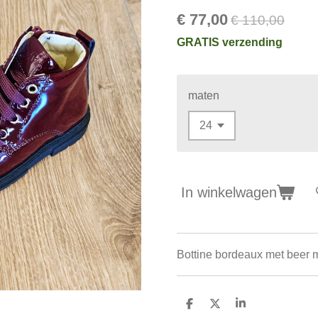
€ 77,00
€ 110,00
GRATIS verzending
maten
In winkelwagen
Bottine bordeaux met beer me
D
D
S