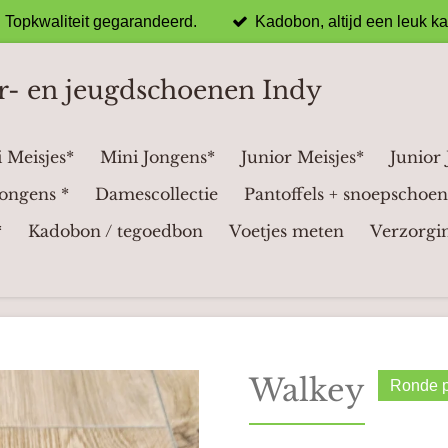
Topkwaliteit gegarandeerd.
Kadobon, altijd een leuk k
r- en jeugdschoenen Indy
 Meisjes*
Mini Jongens*
Junior Meisjes*
Junior
ongens *
Damescollectie
Pantoffels + snoepschoen
*
Kadobon / tegoedbon
Voetjes meten
Verzorgi
Walkey
Ronde p