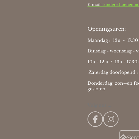
E-mail
: kinderschoenenin
Openingsuren:
Maandag : 13u - 17.30 
Dinsdag - woensdag - vr
10u - 12 u / 13u - 17.30
Zaterdag doorlopend :
Donderdag, zon--en fee
gesloten
Volg ons ....
F
I
a
n
c
s
Scr