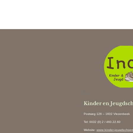
Ki
Kinder en Jeugdsc
Postweg 126 – 1602 Vlezenbeek
Tel: 0032 (0) 2 / 460.22.60
Website
:
www.kinder-jeugdschoen