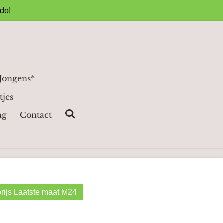
ado!
 Jongens*
tjes
ng
Contact
rijs Laatste maat M24