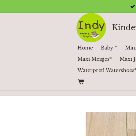
Ga
direct
naar
Kinde
de
hoofdinhoud
Home
Baby *
Mini
Maxi Meisjes*
Maxi J
Waterpret! Watershoes