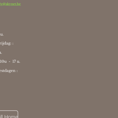
dy@skynet.be
u.
ijdag: :
u.
 10u -
17 u.
stdagen :
oll Home