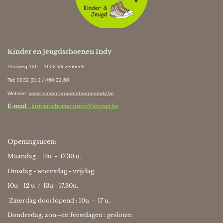
Ki
Kinder en Jeugdschoenen Indy
Postweg 126 – 1602 Vlezenbeek
Tel: 0032 (0) 2 / 460.22.60
Website
:
www.kinder-jeugdschoenenindy.be
E-mail
: kinderschoenenindy@skynet.be
Openingsuren:
Maandag : 13u - 17.30 u.
Dinsdag - woensdag - vrijdag: :
10u - 12 u / 13u - 17.30u.
Zaterdag doorlopend : 10u -
17 u.
Donderdag, zon--en feestdagen : gesloten