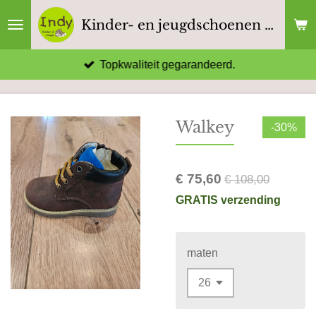
Ga
Kinder- en jeugdschoenen Indy
direct
naar
Topkwaliteit gegarandeerd.
de
hoofdinhoud
Walkey
-30%
€ 75,60
€ 108,00
GRATIS verzending
maten