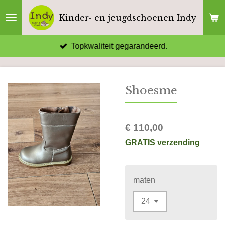
Ga
Kinder- en jeugdschoenen Indy
direct
naar
Topkwaliteit gegarandeerd.
de
hoofdinhoud
Shoesme
€ 110,00
GRATIS verzending
maten