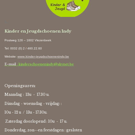
Ki
Kinder en Jeugdschoenen Indy
Postweg 126 – 1602 Vlezenbeek
Tel: 0032 (0) 2 / 460.22.60
Website
:
www.kinder-jeugdschoenenindy.be
E-mail
: kinderschoenenindy@skynet.be
Openingsuren:
Maandag : 13u - 17.30 u.
Dinsdag - woensdag - vrijdag: :
10u - 12 u / 13u - 17.30u.
Zaterdag doorlopend : 10u -
17 u.
Donderdag, zon--en feestdagen : gesloten