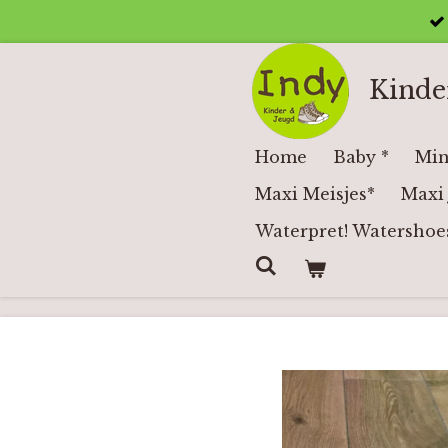
Ga
direct
naar
Kinde
de
hoofdinhoud
Home
Baby *
Min
Maxi Meisjes*
Maxi 
Waterpret! Watershoe