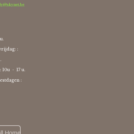
dy@skynet.be
u.
rijdag: :
u.
: 10u -
17 u.
estdagen :
oll Home