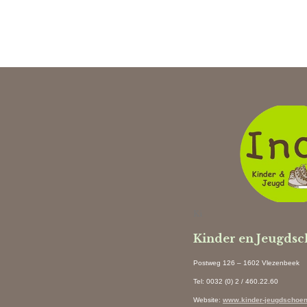
Ki
Kinder en Jeugds
Postweg 126 – 1602 Vlezenbeek
Tel: 0032 (0) 2 / 460.22.60
Website
:
www.kinder-jeugdschoen