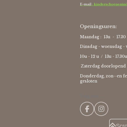
E-mail
: kinderschoenenin
Openingsuren:
Maandag : 13u - 17.30 
Dinsdag - woensdag - v
10u - 12 u / 13u - 17.30
Zaterdag doorlopend 
Donderdag, zon--en fe
gesloten
Volg ons ....
F
I
a
n
c
s
Scr