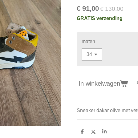
€ 91,00
€ 130,00
GRATIS verzending
maten
In winkelwagen
Sneaker dakar olive met vete
D
D
S