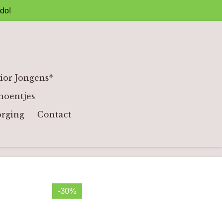
ado!
ior Jongens*
hoentjes
orging
Contact
-30%