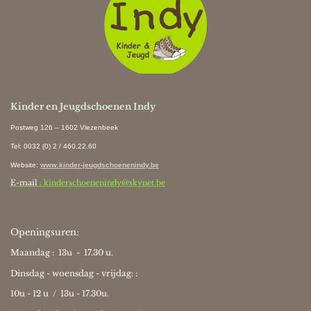
Ki
Kinder en Jeugdschoenen Indy
Postweg 126 – 1602 Vlezenbeek
Tel: 0032 (0) 2 / 460.22.60
Website
:
www.kinder-jeugdschoenenindy.be
E-mail
: kinderschoenenindy@skynet.be
Openingsuren:
Maandag : 13u - 17.30 u.
Dinsdag - woensdag - vrijdag: :
10u - 12 u / 13u - 17.30u.