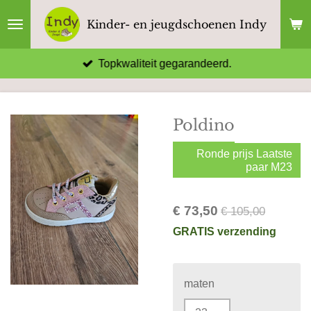
Ga
Kinder- en jeugdschoenen Indy
direct
naar
Topkwaliteit gegarandeerd.
de
hoofdinhoud
Poldino
Ronde prijs Laatste
paar M23
€ 73,50
€ 105,00
GRATIS verzending
maten